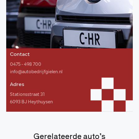
Contact
0475 - 498 700
info@autobedrijfgielen.nl
Adres
Stationsstraat 31
6093 BJ Heythuysen
Gerelateerde auto’s