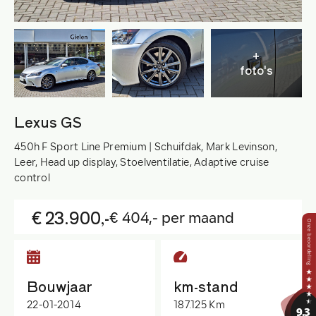
+
foto's
Lexus GS
450h F Sport Line Premium | Schuifdak, Mark Levinson,
Leer, Head up display, Stoelventilatie, Adaptive cruise
control
€ 23.900,-
€ 404,- per maand
Bouwjaar
km-stand
22-01-2014
187.125 Km