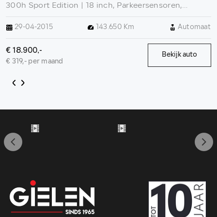
300h Sport Edition | 18 inch, Parkeersensoren,
Keyless, Startknop, Cruise control, ASC, Sonic
29-04-2015
143.650 Km
Automaat
Titanium
€ 18.900,-
Bekijk auto
€ 319,- per maand