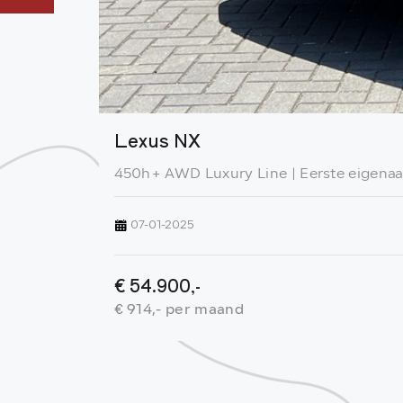
Lexus NX
450h+ AWD Luxury Line | Eerste eigenaa
07-01-2025
€ 54.900,-
€ 914,- per maand