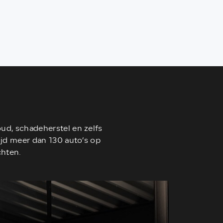
oud, schadeherstel en zelfs
tijd meer dan 130 auto’s op
chten.
02
Finan