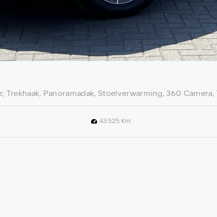
r, Trekhaak, Panoramadak, Stoelverwarming, 360 Camera
43.525 Km