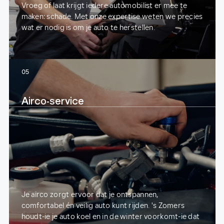
Vroeg of laat krijgt iedere automobilist er mee te
maken: schade. Met onze expertise weten we precies
wat er nodig is om je auto te herstellen.
05
Airco-service
Je airco zorgt ervoor dat je ontspannen,
comfortabel én veilig auto kunt rijden. 's Zomers
houdt-ie je auto koel en in de winter voorkomt-ie dat