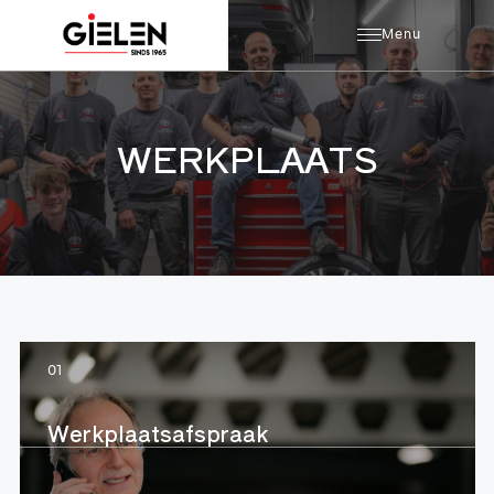
Menu
WERKPLAATS
01
Werkplaatsafspraak