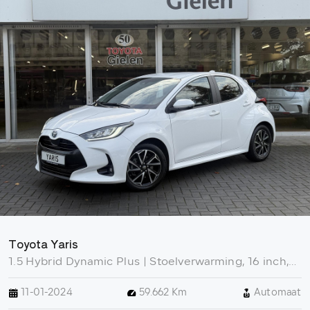
Toyota Yaris
1.5 Hybrid Dynamic Plus | Stoelverwarming, 16 inch,
LED, Apple CarPlay/Android Auto, Parkeercamera,
11-01-2024
59.662 Km
Automaat
Keyless