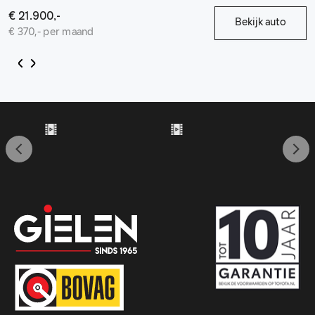
€ 21.900,-
Bekijk auto
€ 370,- per maand