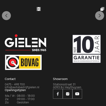
Contact
Showroom
0475 - 498 700
Stationsstraat 31
info@autobedrijfgielen.nl
6093 BJ Heythuysen
Openingstijden
Ma / Vr:
08:00 - 18:00
Za:
09:00 - 17:00
Zo:
Gesloten