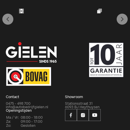
Contact
Showroom
0475 - 498 700
Stationsstraat 31
info@autobedrijfgielen.nl
6093 BJ Heythuysen
Openingstijden
Ma / Vr:
08:00 - 18:00
Za:
09:00 - 17:00
Zo:
Gesloten