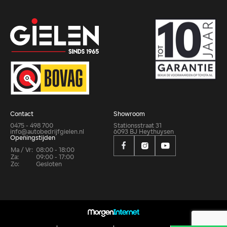
Contact
Showroom
0475 - 498 700
Stationsstraat 31
info@autobedrijfgielen.nl
6093 BJ Heythuysen
Openingstijden
Ma / Vr:
08:00 - 18:00
Za:
09:00 - 17:00
Zo:
Gesloten