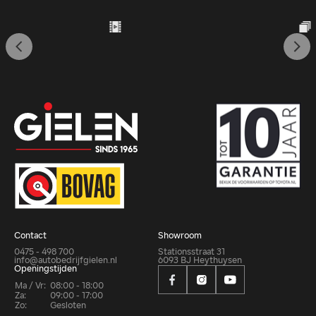
Contact
Showroom
0475 - 498 700
Stationsstraat 31
info@autobedrijfgielen.nl
6093 BJ Heythuysen
Openingstijden
Ma / Vr:
08:00 - 18:00
Za:
09:00 - 17:00
Zo:
Gesloten