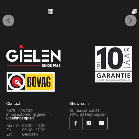
Contact
Showroom
0475 - 498 700
Stationsstraat 31
info@autobedrijfgielen.nl
6093 BJ Heythuysen
Openingstijden
Ma / Vr:
08:00 - 18:00
Za:
09:00 - 17:00
Zo:
Gesloten