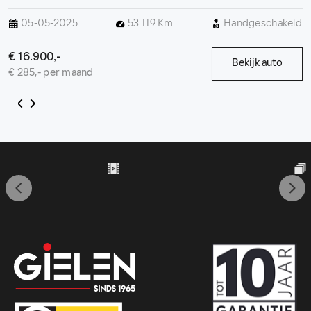
Privacy glass, Apple CarPlay/Android auto,
05-05-2025
53.119 Km
Handgeschakeld
Airconditioning, Parkeercamera
€ 16.900,-
Bekijk auto
€ 285,- per maand