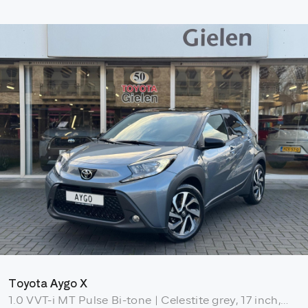
Toyota Aygo X
1.0 VVT-i MT Pulse Bi-tone | Celestite grey, 17 inch,