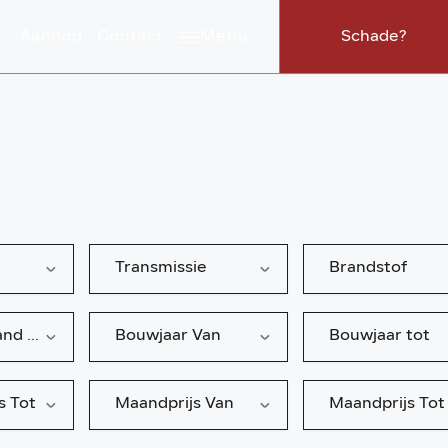
Aanbod
Contact
Menu
Schade?
Transmissie
Brandstof
Kilometerstand tot
Bouwjaar Van
Bouwjaar tot
s Tot
Maandprijs Van
Maandprijs Tot