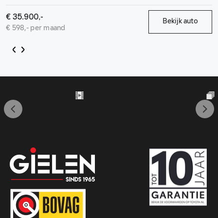
€ 35.900,-
Bekijk auto
€ 598,- per maand