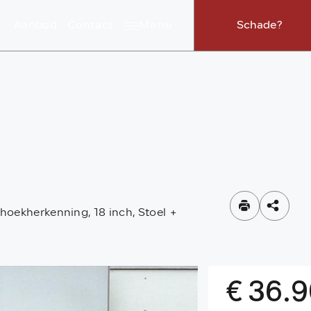
Aanbod
Contact
Menu
Schade?
hoekherkenning, 18 inch, Stoel +
€ 36.9