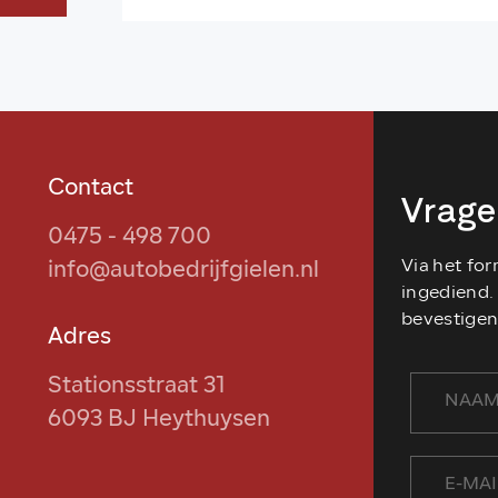
Contact
Vrage
0475 - 498 700
Via het fo
info@autobedrijfgielen.nl
ingediend. 
bevestigen
Adres
Stationsstraat 31
6093 BJ Heythuysen