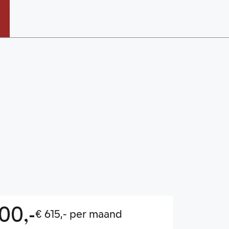
00,-
€ 615,- per maand