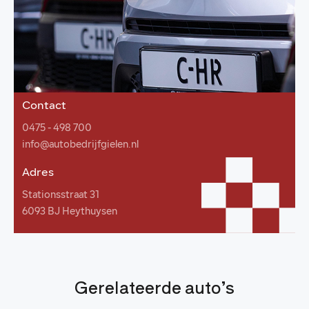
Contact
0475 - 498 700
info@autobedrijfgielen.nl
Adres
Stationsstraat 31
6093 BJ Heythuysen
Gerelateerde auto’s