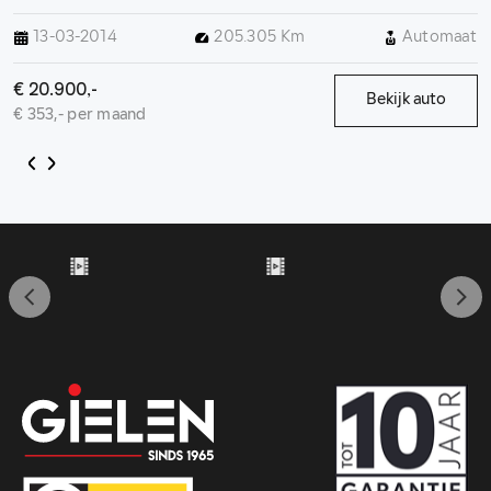
Schuifdak, Geheugenfunctie, 19 inch, Keyless,
13-03-2014
205.305 Km
Automaat
Parkeersensoren
€ 20.900,-
Bekijk auto
€ 353,- per maand