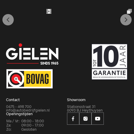
Contact
Showroom
0475 - 498 700
Stationsstraat 31
info@autobedrijfgielen.nl
6093 BJ Heythuysen
Openingstijden
Ma / Vr:
08:00 - 18:00
Za:
09:00 - 17:00
Zo:
Gesloten