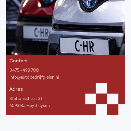
Contact
0475 - 498 700
info@autobedrijfgielen.nl
Adres
Stationsstraat 31
6093 BJ Heythuysen