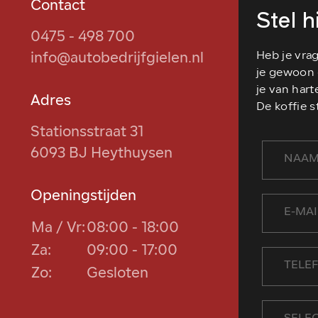
Contact
Stel 
0475 - 498 700
Heb je vra
info@autobedrijfgielen.nl
je gewoon 
je van har
Adres
De koffie st
Stationsstraat 31
6093 BJ Heythuysen
Openingstijden
Ma / Vr:
08:00 - 18:00
Za:
09:00 - 17:00
Zo:
Gesloten