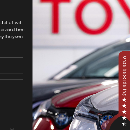
tel of wil
teraard ben
Heythuysen.